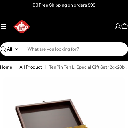
✌🏼 Free Shipping on orders $99
C
Search
Home
All Product
TenPin Ten Li Special Gift Set 12gx28bags/box- TLGC6666