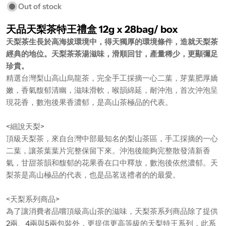
Out of stock
天品天梨茶特王禮盒 12g x 28bag/ box
天梨茶生長於高海拔環境中，得天獨厚的環境條件，造就天梨茶
經典的地位。天梨茶茶湯滋味，滑順回甘，產量稀少，更顯彌足
珍貴。
精選台灣梨山高山烏龍茶，完全手工採摘一心二葉，芽葉肥厚嬌
嫩，香氣馥郁清幽，滋味滑軟，喉韻綿延，耐沖泡，首次沖泡呈
現花香，數泡後果香濃郁，是高山茶極品的代表。
<細說天梨>
頂級天梨茶，來自台灣中部最知名的梨山茶區，手工採摘的一心
二葉，讓茶葉葉片完整保留下來。沖泡後能夠完整散發清新香
氣，甘甜茶韻和馥郁的花果香在口中釋放，數泡後依然濃郁。天
梨茶是高山極品的代表，也是品茗送禮者的的最愛。
<天梨系列商品>
為了讓消費者品嚐頂級高山茶的滋味，天梨茶系列商品除了提供
2兩、4兩與5兩包裝外，更提供更高等級的天梨特王系列，此系