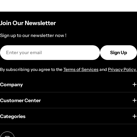
Join Our Newsletter
Sign up to our newsletter now !
Email
Sign Up
By subscribing you agree to the
Terms of Services
and
Privacy Policy.
Company
Customer Center
Categories