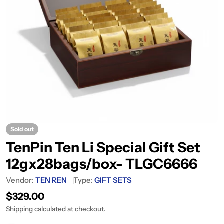
Sold out
TenPin Ten Li Special Gift Set
12gx28bags/box- TLGC6666
Vendor:
TEN REN
Type:
GIFT SETS
Regular price
$329.00
Shipping
calculated at checkout.